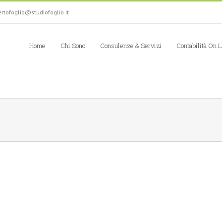
ertofoglio@studiofoglio.it
Home
Chi Sono
Consulenze & Servizi
Contabilità On 