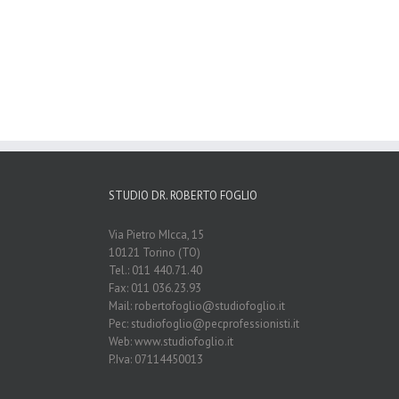
STUDIO DR. ROBERTO FOGLIO
Via Pietro MIcca, 15
10121 Torino (TO)
Tel.: 011 440.71.40
Fax: 011 036.23.93
Mail: robertofoglio@studiofoglio.it
Pec: studiofoglio@pecprofessionisti.it
Web: www.studiofoglio.it
P.Iva: 07114450013