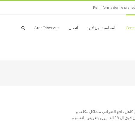
Per informazioni e preno
Consu
المحاسبة أون لاين
اتصال
Area Riservata
ى كاهل دافع الضرائب مشاكل مكلفه و
عويض اانفسهم