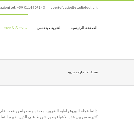
tazioni tel. +39 0114407140
|
robertofoglio@studiofoglio.it
الصفحة الرئيسية
التعريف بنفسى
lenze & Servizi
Home
/
انجازات ضربيه
دائما عجلة البيروقراطيه الضريبيه معقده و مطوله ووضعت عل
كثيره، من بين هذه الاشياء يظهر شروط على الذين لديهم ااتمان فوق ال 15 الف يورو بت