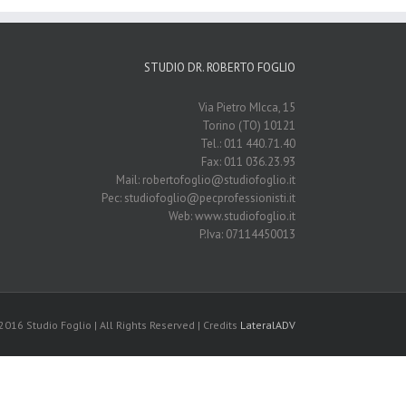
STUDIO DR. ROBERTO FOGLIO
Via Pietro MIcca, 15
10121 Torino (TO)
Tel.: 011 440.71.40
Fax: 011 036.23.93
Mail: robertofoglio@studiofoglio.it
Pec: studiofoglio@pecprofessionisti.it
Web: www.studiofoglio.it
P.Iva: 07114450013
2016 Studio Foglio | All Rights Reserved | Credits
LateralADV